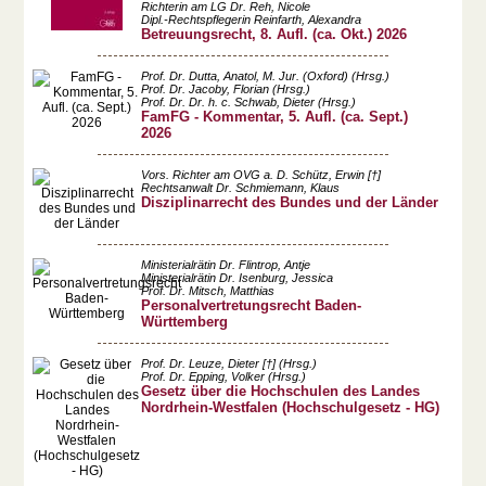
Richterin am LG Dr. Reh, Nicole
Dipl.-Rechtspflegerin Reinfarth, Alexandra
Betreuungsrecht, 8. Aufl. (ca. Okt.) 2026
Prof. Dr. Dutta, Anatol, M. Jur. (Oxford) (Hrsg.)
Prof. Dr. Jacoby, Florian (Hrsg.)
Prof. Dr. Dr. h. c. Schwab, Dieter (Hrsg.)
FamFG - Kommentar, 5. Aufl. (ca. Sept.)
2026
Vors. Richter am OVG a. D. Schütz, Erwin [†]
Rechtsanwalt Dr. Schmiemann, Klaus
Disziplinarrecht des Bundes und der Länder
Ministerialrätin Dr. Flintrop, Antje
Ministerialrätin Dr. Isenburg, Jessica
Prof. Dr. Mitsch, Matthias
Personalvertretungsrecht Baden-
Württemberg
Prof. Dr. Leuze, Dieter [†] (Hrsg.)
Prof. Dr. Epping, Volker (Hrsg.)
Gesetz über die Hochschulen des Landes
Nordrhein-Westfalen (Hochschulgesetz - HG)