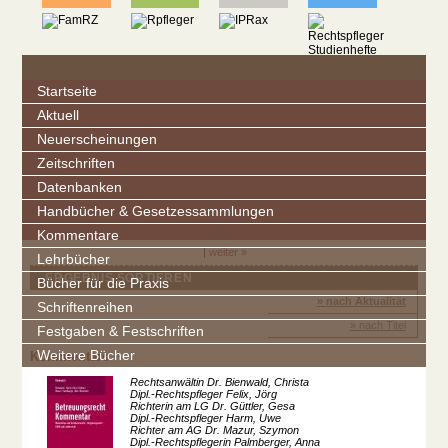
Startseite
Aktuell
Neuerscheinungen
Zeitschriften
Datenbanken
Handbücher & Gesetzessammlungen
Kommentare
|
weiter »
Lehrbücher
ERGEBNIS SORTIEREN
Bücher für die Praxis
» nach Aktualität
Schriftenreihen
» nach Titel
Festgaben & Festschriften
Weitere Bücher
Kommentare
Rechtsanwältin Dr. Bienwald, Christa
Dipl.-Rechtspfleger Felix, Jörg
Richterin am LG Dr. Güttler, Gesa
Dipl.-Rechtspfleger Harm, Uwe
Richter am AG Dr. Mazur, Szymon
Dipl.-Rechtspflegerin Palmberger, Anna