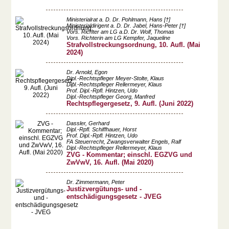
Ministerialrat a. D. Dr. Pohlmann, Hans [†]
Ministerialdirigent a. D. Dr. Jabel, Hans-Peter [†]
Vors. Richter am LG a.D. Dr. Wolf, Thomas
Vors. Richterin am LG Kempfer, Jaqueline
Strafvollstreckungsordnung, 10. Aufl. (Mai
2024)
Dr. Arnold, Egon
Dipl.-Rechtspfleger Meyer-Stolte, Klaus
Dipl.-Rechtspfleger Rellermeyer, Klaus
Prof. Dipl.-Rpfl. Hintzen, Udo
Dipl.-Rechtspfleger Georg, Manfred
Rechtspflegergesetz, 9. Aufl. (Juni 2022)
Dassler, Gerhard
Dipl.-Rpfl. Schiffhauer, Horst
Prof. Dipl.-Rpfl. Hintzen, Udo
FA Steuerrecht, Zwangsverwalter Engels, Ralf
Dipl.-Rechtspfleger Rellermeyer, Klaus
ZVG - Kommentar; einschl. EGZVG und
ZwVwV, 16. Aufl. (Mai 2020)
Dr. Zimmermann, Peter
Justizvergütungs- und -
entschädigungsgesetz - JVEG