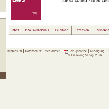
2005/03 | XX und 415 Seiten | Geb
Inhalt
Inhaltsverzeichnis
Geleitwort
Rezension
Themenbe
Impressum
Datenschutz
Mediadaten
Kündigung
Bezugspreise
© Gieseking Verlag, 2026