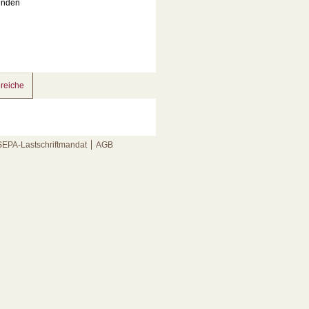
unden
reiche
SEPA-Lastschriftmandat
AGB