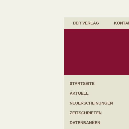
DER VERLAG
KONTA
Startseite
Aktuell
Neuerscheinungen
Zeitschriften
Datenbanken
Handbücher & Gesetzessammlungen
Kommentare
Lehrbücher
Bücher für die Praxis
Schriftenreihen
Festgaben & Festschriften
Weitere Bücher
STARTSEITE
AKTUELL
NEUERSCHEINUNGEN
ZEITSCHRIFTEN
DATENBANKEN