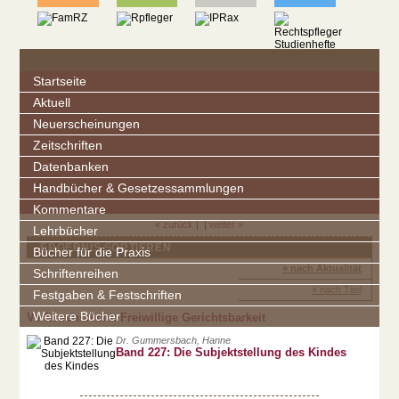
Startseite
Aktuell
Neuerscheinungen
Zeitschriften
Datenbanken
Handbücher & Gesetzessammlungen
Kommentare
« zurück
| |
weiter »
Lehrbücher
ERGEBNIS SORTIEREN
Bücher für die Praxis
» nach Aktualität
Schriftenreihen
» nach Titel
Festgaben & Festschriften
Weitere Bücher
Verfahrensrecht: Freiwillige Gerichtsbarkeit
Dr. Gummersbach, Hanne
Band 227: Die Subjektstellung des Kindes