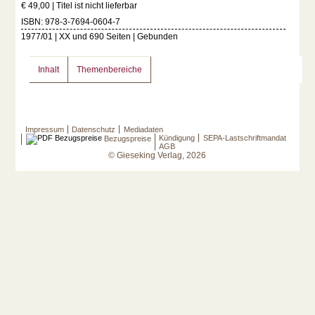
€ 49,00 | Titel ist nicht lieferbar
ISBN: 978-3-7694-0604-7
1977/01 | XX und 690 Seiten | Gebunden
Inhalt
Themenbereiche
Impressum
Datenschutz
Mediadaten
Kündigung
SEPA-Lastschriftmandat
Bezugspreise
AGB
© Gieseking Verlag, 2026