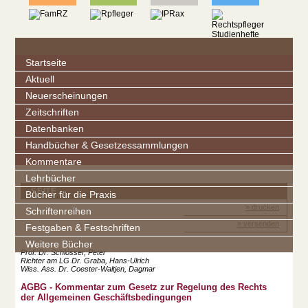
Startseite
Aktuell
Neuerscheinungen
Zeitschriften
Datenbanken
Handbücher & Gesetzessammlungen
Kommentare
Lehrbücher
SEITE
Bücher für die Praxis
» drucken
Schriftenreihen
» versenden
Festgaben & Festschriften
Weitere Bücher
Prof. Dr. Schlosser, Peter
Richter am LG Dr. Graba, Hans-Ulrich
Wiss. Ass. Dr. Coester-Waltjen, Dagmar
AGBG - Kommentar zum Gesetz zur Regelung des Rechts
der Allgemeinen Geschäftsbedingungen