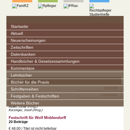
Startseite
Aktuell
Neuerscheinungen
Zeitschriften
Datenbanken
Handbücher & Gesetzessammlungen
Kommentare
Lehrbücher
SEITE
Bücher für die Praxis
» drucken
Schriftenreihen
» versenden
Festgaben & Festschriften
Weitere Bücher
Müller, Elmar (Hrsg.)
Kürzinger, Josef (Hrsg.)
Festschrift für Wolf Middendorff
20 Beiträge
€ 48,00 | Titel ist nicht lieferbar