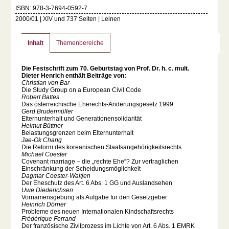
ISBN: 978-3-7694-0592-7
2000/01 | XIV und 737 Seiten | Leinen
Inhalt
Themenbereiche
Die Festschrift zum 70. Geburtstag von Prof. Dr. h. c. mult.
Dieter Henrich enthält Beiträge von:
Christian von Bar
Die Study Group on a European Civil Code
Robert Battes
Das österreichische Eherechts-Änderungsgesetz 1999
Gerd Brudermüller
Elternunterhalt und Generationensolidarität
Helmut Büttner
Belastungsgrenzen beim Elternunterhalt
Jae-Ok Chang
Die Reform des koreanischen Staatsangehörigkeitsrechts
Michael Coester
Covenant marriage – die „rechte Ehe“? Zur vertraglichen
Einschränkung der Scheidungsmöglichkeit
Dagmar Coester-Waltjen
Der Eheschutz des Art. 6 Abs. 1 GG und Auslandsehen
Uwe Diederichsen
Vornamensgebung als Aufgabe für den Gesetzgeber
Heinrich Dörner
Probleme des neuen Internationalen Kindschaftsrechts
Frédérique Ferrand
Der französische Zivilprozess im Lichte von Art. 6 Abs. 1 EMRK