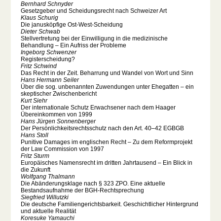
Bernhard Schnyder
Gesetzgeber und Scheidungsrecht nach Schweizer Art
Klaus Schurig
Die janusköpfige Ost-West-Scheidung
Dieter Schwab
Stellvertretung bei der Einwilligung in die medizinische
Behandlung – Ein Aufriss der Probleme
Ingeborg Schwenzer
Registerscheidung?
Fritz Schwind
Das Recht in der Zeit. Beharrung und Wandel von Wort und Sinn
Hans Hermann Seiler
Über die sog. unbenannten Zuwendungen unter Ehegatten – ein
skeptischer Zwischenbericht
Kurt Siehr
Der internationale Schutz Erwachsener nach dem Haager
Übereinkommen von 1999
Hans Jürgen Sonnenberger
Der Persönlichkeitsrechtsschutz nach den Art. 40–42 EGBGB
Hans Stoll
Punitive Damages im englischen Recht – Zu dem Reformprojekt
der Law Commission von 1997
Fritz Sturm
Europäisches Namensrecht im dritten Jahrtausend – Ein Blick in
die Zukunft
Wolfgang Thalmann
Die Abänderungsklage nach § 323 ZPO. Eine aktuelle
Bestandsaufnahme der BGH-Rechtsprechung
Siegfried Willutzki
Die deutsche Familiengerichtsbarkeit. Geschichtlicher Hintergrund
und aktuelle Realität
Koresuke Yamauchi