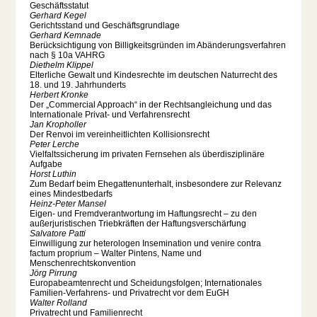
Geschäftsstatut
Gerhard Kegel
Gerichtsstand und Geschäftsgrundlage
Gerhard Kemnade
Berücksichtigung von Billigkeitsgründen im Abänderungsverfahren
nach § 10a VAHRG
Diethelm Klippel
Elterliche Gewalt und Kindesrechte im deutschen Naturrecht des
18. und 19. Jahrhunderts
Herbert Kronke
Der „Commercial Approach“ in der Rechtsangleichung und das
Internationale Privat- und Verfahrensrecht
Jan Kropholler
Der Renvoi im vereinheitlichten Kollisionsrecht
Peter Lerche
Vielfaltssicherung im privaten Fernsehen als überdisziplinäre
Aufgabe
Horst Luthin
Zum Bedarf beim Ehegattenunterhalt, insbesondere zur Relevanz
eines Mindestbedarfs
Heinz-Peter Mansel
Eigen- und Fremdverantwortung im Haftungsrecht – zu den
außerjuristischen Triebkräften der Haftungsverschärfung
Salvatore Patti
Einwilligung zur heterologen Insemination und venire contra
factum proprium – Walter Pintens, Name und
Menschenrechtskonvention
Jörg Pirrung
Europabeamtenrecht und Scheidungsfolgen; Internationales
Familien-Verfahrens- und Privatrecht vor dem EuGH
Walter Rolland
Privatrecht und Familienrecht