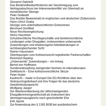
Giovanni Gabrielli
Das Bestimmtheitserfordernis der Genehmigung zum
Vertragsabschluss bei Interessenkonflikt: ein Übermaß an
moralistischer Strenge
Peter Gottwald
Das flexible Beweismaß im englischen und deutschen Zivilprozess
Hans-Ulrich Graba
Abzüge vom unterhaltsrechtlichen Einkommen
Bernhard Großfeld
Neue Rechtsvergleichung
Heinz Hausheer
Schuldrechtliche Rechtsgeschäfte und familienrechtliche
Leistungen unter Ehegatten, insbesondere unbenannte
Zuwendungen und ehebezogene Arbeitsleistungen in
rechtsvergleichender Sicht
Rainer Hausmann
Überlegungen zum Kollisionsrecht registrierter Partnerschaften
Reinhard Hepting
„Unbenannte“ Zuwendungen – ein Irrweg
Bernd von Hoffmann
Sonderanknüpfung zwingender Normen im internationalen
Deliktsrecht – Eine kollisionsrechtliche Skizze
Peter Huber
Kaufrecht – made in Europe! Die EG-Richtlinie über den
Verbrauchsgüterkauf und ihre Folgen für das deutsche
Gewährleistungsrecht
Wolfgang Jaeger
Die Wiederentdeckung der stillschweigenden
Ehegatteninnengesellschaft als Instrument des
Vermögensausgleichs nach gescheiterter Ehe
Erik Jayme
Zur Anwendung des § 1365 BGB bei ausländischem