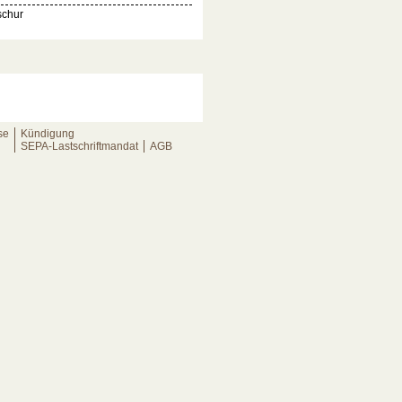
schur
Kündigung
se
SEPA-Lastschriftmandat
AGB