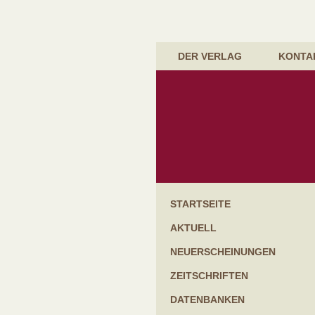
DER VERLAG
KONTA
Startseite
Aktuell
Neuerscheinungen
Zeitschriften
Datenbanken
Handbücher & Gesetzessammlungen
Kommentare
Lehrbücher
Bücher für die Praxis
Schriftenreihen
Festgaben & Festschriften
Weitere Bücher
STARTSEITE
AKTUELL
NEUERSCHEINUNGEN
ZEITSCHRIFTEN
DATENBANKEN