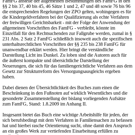
FamFG anstelle der allgemeinen Bestimmungen des FamFG in den
§§ 2 bis 37, 40 bis 45, 46 Sätze 1 und 2, 47 und 48 sowie 76 bis 96
die entsprechenden Regelungen der ZPO gelten, wohingegen es für
die Kindergeldverfahren bei der Qualifizierung als echte Verfahren
der freiwilligen Gerichtsbarkeit - mit der Folge der Anwendung der
allgemeinen Vorschriften des FamFG - verbleibt, könnte im
Einzelfall für den Rechtsuchenden zur Fallgrube werden, zumal in §
231 Abs. 2 Satz 2 FamFG schließlich insoweit auch die spezifischen
unterhaltsrechtlichen Vorschriften der §§ 235 bis 238 FamFG für
unanwendbar erklärt werden. Hier bringt die verständliche
Darstellung Licht ins Dunkel. Zu loben sind die Autoren auch für
die äußerst kompakte und übersichtliche Darstellung der
Neuerungen, die sich für das familiengerichtliche Verfahren aus dem
Gesetz zur Strukturreform des Versorgungsausgleichs ergeben
haben.
Dabei dienen der Übersichtlichkeit des Buches zum einen die
Beschränkung in den Fußnoten auf wirklich Wesentliches und die
gesonderte Zusammenstellung der bislang vorliegenden Aufsätze
zum FamFG, Stand: 1.8.2009 im Anhang II.
Insgesamt bietet das Buch eine wichtige Arbeitshilfe für jeden, der
sich berufsbedingt mit dem Verfahren in Familiensachen zu befassen
hat und hierbei rasche Orientierung sucht, ohne damit den Anspruch
an ein großes Werk zur vertiefenden Einarbeitung erfüllen zu