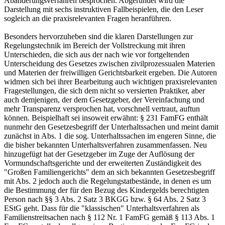
Abänderungsverfahren besprochen. Abgerundet wird die
Darstellung mit sechs instruktiven Fallbeispielen, die den Leser
sogleich an die praxisrelevanten Fragen heranführen.
Besonders hervorzuheben sind die klaren Darstellungen zur
Regelungstechnik im Bereich der Vollstreckung mit ihren
Unterschieden, die sich aus der nach wie vor fortgeltenden
Unterscheidung des Gesetzes zwischen zivilprozessualen Materien
und Materien der freiwilligen Gerichtsbarkeit ergeben. Die Autoren
widmen sich bei ihrer Bearbeitung auch wichtigen praxisrelevanten
Fragestellungen, die sich dem nicht so versierten Praktiker, aber
auch demjenigen, der dem Gesetzgeber, der Vereinfachung und
mehr Transparenz versprochen hat, vorschnell vertraut, auftun
können. Beispielhaft sei insoweit erwähnt: § 231 FamFG enthält
nunmehr den Gesetzesbegriff der Unterhaltssachen und meint damit
zunächst in Abs. 1 die sog. Unterhaltssachen im engeren Sinne, die
die bisher bekannten Unterhaltsverfahren zusammenfassen. Neu
hinzugefügt hat der Gesetzgeber im Zuge der Auflösung der
Vormundschaftsgerichte und der erweiterten Zuständigkeit des
"Großen Familiengerichts" dem an sich bekannten Gesetzesbegriff
mit Abs. 2 jedoch auch die Regelungstatbestände, in denen es um
die Bestimmung der für den Bezug des Kindergelds berechtigten
Person nach §§ 3 Abs. 2 Satz 3 BKGG bzw. § 64 Abs. 2 Satz 3
EStG geht. Dass für die "klassischen" Unterhaltsverfahren als
Familienstreitsachen nach § 112 Nr. 1 FamFG gemäß § 113 Abs. 1