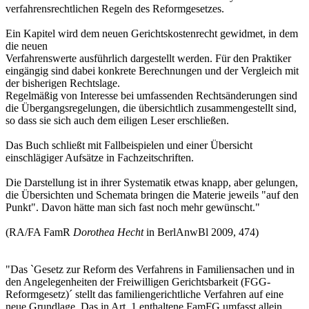
verfahrensrechtlichen Regeln des Reformgesetzes.
Ein Kapitel wird dem neuen Gerichtskostenrecht gewidmet, in dem
die neuen
Verfahrenswerte ausführlich dargestellt werden. Für den Praktiker
eingängig sind dabei konkrete Berechnungen und der Vergleich mit
der bisherigen Rechtslage.
Regelmäßig von Interesse bei umfassenden Rechtsänderungen sind
die Übergangsregelungen, die übersichtlich zusammengestellt sind,
so dass sie sich auch dem eiligen Leser erschließen.
Das Buch schließt mit Fallbeispielen und einer Übersicht
einschlägiger Aufsätze in Fachzeitschriften.
Die Darstellung ist in ihrer Systematik etwas knapp, aber gelungen,
die Übersichten und Schemata bringen die Materie jeweils "auf den
Punkt". Davon hätte man sich fast noch mehr gewünscht."
(RA/FA FamR
Dorothea Hecht
in BerlAnwBl 2009, 474)
"Das `Gesetz zur Reform des Verfahrens in Familiensachen und in
den Angelegenheiten der Freiwilligen Gerichtsbarkeit (FGG-
Reformgesetz)´ stellt das familiengerichtliche Verfahren auf eine
neue Grundlage. Das in Art. 1 enthaltene FamFG umfasst allein