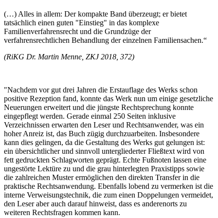
(…) Alles in allem: Der kompakte Band überzeugt; er bietet
tatsächlich einen guten "Einstieg" in das komplexe
Familienverfahrensrecht und die Grundzüge der
verfahrensrechtlichen Behandlung der einzelnen Familiensachen.“
(RiKG Dr. Martin Menne, ZKJ 2018, 372)
"Nachdem vor gut drei Jahren die Erstauflage des Werks schon
positive Rezeption fand, konnte das Werk nun um einige gesetzliche
Neuerungen erweitert und die jüngste Rechtsprechung konnte
eingepflegt werden. Gerade einmal 250 Seiten inklusive
Verzeichnissen erwarten den Leser und Rechtsanwender, was ein
hoher Anreiz ist, das Buch zügig durchzuarbeiten. Insbesondere
kann dies gelingen, da die Gestaltung des Werks gut gelungen ist:
ein übersichtlicher und sinnvoll untergliederter Fließtext wird von
fett gedruckten Schlagworten geprägt. Echte Fußnoten lassen eine
ungestörte Lektüre zu und die grau hinterlegten Praxistipps sowie
die zahlreichen Muster ermöglichen den direkten Transfer in die
praktische Rechtsanwendung. Ebenfalls lobend zu vermerken ist die
interne Verweisungstechnik, die zum einen Doppelungen vermeidet,
den Leser aber auch darauf hinweist, dass es anderenorts zu
weiteren Rechtsfragen kommen kann.