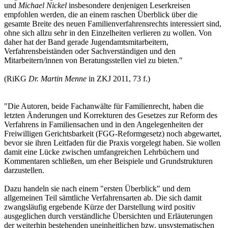
und
Michael Nickel
insbesondere denjenigen Leserkreisen
empfohlen werden, die an einem raschen Überblick über die
gesamte Breite des neuen Familienverfahrensrechts interessiert sind,
ohne sich allzu sehr in den Einzelheiten verlieren zu wollen. Von
daher hat der Band gerade Jugendamtsmitarbeitern,
Verfahrensbeiständen oder Sachverständigen und den
Mitarbeitern/innen von Beratungsstellen viel zu bieten."
(RiKG
Dr. Martin Menne
in ZKJ 2011, 73 f.)
"Die Autoren, beide Fachanwälte für Familienrecht, haben die
letzten Änderungen und Korrekturen des Gesetzes zur Reform des
Verfahrens in Familiensachen und in den Angelegenheiten der
Freiwilligen Gerichtsbarkeit (FGG-Reformgesetz) noch abgewartet,
bevor sie ihren Leitfaden für die Praxis vorgelegt haben. Sie wollen
damit eine Lücke zwischen umfangreichen Lehrbüchern und
Kommentaren schließen, um eher Beispiele und Grundstrukturen
darzustellen.
Dazu handeln sie nach einem "ersten Überblick" und dem
allgemeinen Teil sämtliche Verfahrensarten ab. Die sich damit
zwangsläufig ergebende Kürze der Darstellung wird positiv
ausgeglichen durch verständliche Übersichten und Erläuterungen
der weiterhin bestehenden uneinheitlichen bzw. unsystematischen