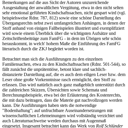
Bemerkungen auf die aus Sicht der Autoren unzureichende
Ausgestaltung der anwaltlichen Vergütung, etwa in den nicht selten
sehr emotional geführten Kindschaftssachen, nicht gespart wird (vgl.
beispielsweise Rdnr. 787, 812) sowie eine schöne Darstellung des
Übergangsrechts nebst zwei umfangreichen Anhängen, in denen der
Stoff anhand von einigen Fallbeispielen illustriert und exemplifiziert
wird sowie einem Überblick über die wichtigsten Aufsätze und
Zeitschriftenbeiträge zum FamFG - in dem im Übrigen sehr schön
herauskommt, in welch' hohem Maße die Einführung des FamFG
literarisch durch die ZKJ begleitet worden ist.
Betrachtet man sich die Ausführungen zu den einzelnen
Familiensachen, etwa zu den Kindschaftssachen (Rdnr. 501-544), so
fällt zunächst die unprätentiöse, betont klare und sachlich-
distanzierte Darstellung auf, die es auch dem eiligen Leser bzw. dem
Leser ohne große Vorkenntnisse rasch ermöglicht, den Stoff zu
erfassen. Das wird natürlich auch ganz maßgeblich unterstützt durch
die zahlreichen Skizzen, Übersichten sowie Schemata und
Berechnungsbeispiele, etwa bei der Erläuterung des Kostenrechts,
die mit dazu beitragen, dass die Materie gut nachvollzogen werden
kann. Die Ausführungen haben stets die notwendige
"Bodenhaftung"; auf unfruchtbare Auseinandersetzungen mit
wissenschaftlichen Lehrmeinungen wird vollständig verzichtet und
auch Literaturnachweise werden durchaus mit Augenmaß
eingesetzt. Insgesamt betrachtet kann das Werk von
Rolf Schlünder