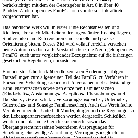
berücksichtigt, mit dem der Gesetzgeber in Art. 8 in über 40
Punkten Änderungen des FamFG noch vor dessen Inkrafttreten
vorgenommen hat.
Das handliche Werk will in erster Linie Rechtsanwälten und
Richtern, aber auch Mitarbeitern der Jugendämter, Rechtspflegern,
Studierenden und Referendaren eine schnelle und präzise
Orientierung bieten. Dieses Ziel wird vollauf erreicht, verstehen
beide Autoren es doch aufs Verständlichste, die Neuregelungen des
FamFG, auch unter vergleichender Bezugnahme auf die bisherigen
gesetzlichen Regelungen, darzustellen.
Einem ersten Überblick über die zentralen Änderungen folgen
Darstellungen zum allgemeinen Teil des FamFG, zu Verfahren in
Ehesachen, Scheidungssachen mit Folgesachen und selbstständigen
Familienstreitsachen sowie den einzelnen Familiensachen
(Kindschafts-, Abstammungs-, Adoptions-, Ehewohnungs- und
Haushalts-, Gewaltschutz-, Versorgungsausgleichs-, Unterhalts-,
Güterrechts- und Sonstige Familiensachen). Auch das Vereinfachte
Verfahren über den Unterhalt Minderjähriger und die Regelungen zu
den Lebenspartnerschaftssachen werden dargestellt. Schließlich
werden noch das neue Gerichtskostenrecht sowie das
Übergangsrecht mit seinen besonderen Ausprägungen für
Scheidung, einstweilige Anordnung, Versorgungsausgleich und