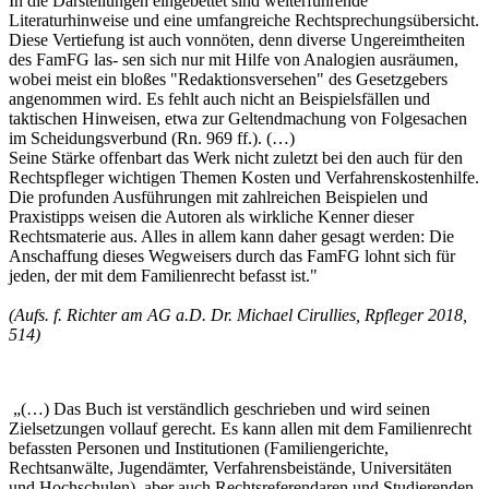
In die Darstellungen eingebettet sind weiterführende
Literaturhinweise und eine umfangreiche Rechtsprechungsübersicht.
Diese Vertiefung ist auch vonnöten, denn diverse Ungereimtheiten
des FamFG las- sen sich nur mit Hilfe von Analogien ausräumen,
wobei meist ein bloßes "Redaktionsversehen" des Gesetzgebers
angenommen wird. Es fehlt auch nicht an Beispielsfällen und
taktischen Hinweisen, etwa zur Geltendmachung von Folgesachen
im Scheidungsverbund (Rn. 969 ff.). (…)
Seine Stärke offenbart das Werk nicht zuletzt bei den auch für den
Rechtspfleger wichtigen Themen Kosten und Verfahrenskostenhilfe.
Die profunden Ausführungen mit zahlreichen Beispielen und
Praxistipps weisen die Autoren als wirkliche Kenner dieser
Rechtsmaterie aus. Alles in allem kann daher gesagt werden: Die
Anschaffung dieses Wegweisers durch das FamFG lohnt sich für
jeden, der mit dem Familienrecht befasst ist."
(Aufs. f. Richter am AG a.D. Dr. Michael Cirullies, Rpfleger 2018,
514)
„(…) Das Buch ist verständlich geschrieben und wird seinen
Zielsetzungen vollauf gerecht. Es kann allen mit dem Familienrecht
befassten Personen und Institutionen (Familiengerichte,
Rechtsanwälte, Jugendämter, Verfahrensbeistände, Universitäten
und Hochschulen), aber auch Rechtsreferendaren und Studierenden