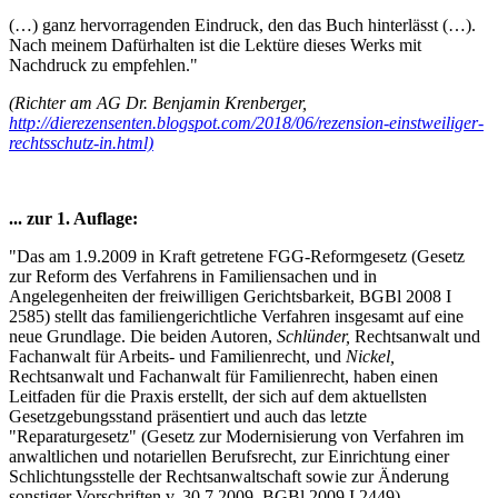
(…) ganz hervorragenden Eindruck, den das Buch hinterlässt (…).
Nach meinem Dafürhalten ist die Lektüre dieses Werks mit
Nachdruck zu empfehlen."
(Richter am AG Dr. Benjamin Krenberger,
http://dierezensenten.blogspot.com/2018/06/rezension-einstweiliger-
rechtsschutz-in.html)
... zur 1. Auflage:
"Das am 1.9.2009 in Kraft getretene FGG-Reformgesetz (Gesetz
zur Reform des Verfahrens in Familiensachen und in
Angelegenheiten der freiwilligen Gerichtsbarkeit, BGBl 2008 I
2585) stellt das familiengerichtliche Verfahren insgesamt auf eine
neue Grundlage. Die beiden Autoren,
Schlünder,
Rechtsanwalt und
Fachanwalt für Arbeits- und Familienrecht, und
Nickel,
Rechtsanwalt und Fachanwalt für Familienrecht, haben einen
Leitfaden für die Praxis erstellt, der sich auf dem aktuellsten
Gesetzgebungsstand präsentiert und auch das letzte
"Reparaturgesetz" (Gesetz zur Modernisierung von Verfahren im
anwaltlichen und notariellen Berufsrecht, zur Einrichtung einer
Schlichtungsstelle der Rechtsanwaltschaft sowie zur Änderung
sonstiger Vorschriften v. 30.7.2009, BGBl 2009 I 2449)