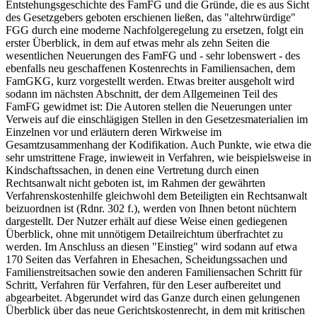
Entstehungsgeschichte des FamFG und die Gründe, die es aus Sicht
des Gesetzgebers geboten erschienen ließen, das "altehrwürdige"
FGG durch eine moderne Nachfolgeregelung zu ersetzen, folgt ein
erster Überblick, in dem auf etwas mehr als zehn Seiten die
wesentlichen Neuerungen des FamFG und - sehr lobenswert - des
ebenfalls neu geschaffenen Kostenrechts in Familiensachen, dem
FamGKG, kurz vorgestellt werden. Etwas breiter ausgeholt wird
sodann im nächsten Abschnitt, der dem Allgemeinen Teil des
FamFG gewidmet ist: Die Autoren stellen die Neuerungen unter
Verweis auf die einschlägigen Stellen in den Gesetzesmaterialien im
Einzelnen vor und erläutern deren Wirkweise im
Gesamtzusammenhang der Kodifikation. Auch Punkte, wie etwa die
sehr umstrittene Frage, inwieweit in Verfahren, wie beispielsweise in
Kindschaftssachen, in denen eine Vertretung durch einen
Rechtsanwalt nicht geboten ist, im Rahmen der gewährten
Verfahrenskostenhilfe gleichwohl dem Beteiligten ein Rechtsanwalt
beizuordnen ist (Rdnr. 302 f.), werden von Ihnen betont nüchtern
dargestellt. Der Nutzer erhält auf diese Weise einen gediegenen
Überblick, ohne mit unnötigem Detailreichtum überfrachtet zu
werden. Im Anschluss an diesen "Einstieg" wird sodann auf etwa
170 Seiten das Verfahren in Ehesachen, Scheidungssachen und
Familienstreitsachen sowie den anderen Familiensachen Schritt für
Schritt, Verfahren für Verfahren, für den Leser aufbereitet und
abgearbeitet. Abgerundet wird das Ganze durch einen gelungenen
Überblick über das neue Gerichtskostenrecht, in dem mit kritischen