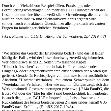
Durch eine Vielzahl von Beispielsfällen, Praxistipps oder
Formulierungsvorschlägen und mehr als 1000 Fußnoten erhält der
Leser nicht nur eine überaus verlässliche Orientierung, die durch ein
ausführliches Inhalts- und Stichwortverzeichnis ergänzt wird,
sondern auch eine aktuelle Übersicht zu allen praktisch relevanten
Fragen im familiengerichtlichen Verfahren."
(Vors. Richter am OLG Dr. Alexander Schwonberg, ZfF 2019, 48)
"Wo immer das Gesetz der Erläuterung bedarf - und das ist leider
häufig der Fall -, wird der Leser durchweg zuverlässig informiert.
Wer beispielsweise das 21 Seiten um- fassende Kapitel
"Kindschaftssachen" verinnerlicht hat, ist für ein anstehendes
Umgangs- oder Sorgerechtsverfahren einschließlich der Kosten gut
gerüstet. Gerade für Rechtspfleger von Interesse ist der ausführliche
Abschnitt "Unterhaltsverfahren" mit einem Schwerpunkt bei dem
"Vereinfachten Verfahren". Hier wie auch im Übrigen zeigt sich das
Werk topaktuell. Gesetzesneuerungen (wie etwa § 214a FamFG, die
EuGüVO oder die "Ehe für alle") sind berücksichtigt. Eingearbeitet
ist auch die jüngere BGH-Rechtsprechung, beispielsweise zur
Rückzahlung des bereits beigetriebenen Zwangsgeldes gemäß § 35
FamFG nach Erfüllung (FamRZ 2017, 1948).