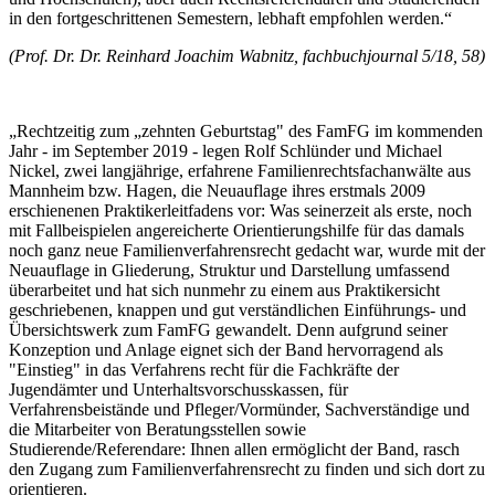
in den fortgeschrittenen Semestern, lebhaft empfohlen werden.“
(Prof. Dr. Dr. Reinhard Joachim Wabnitz, fachbuchjournal 5/18, 58)
„Rechtzeitig zum „zehnten Geburtstag" des FamFG im kommenden
Jahr - im September 2019 - legen Rolf Schlünder und Michael
Nickel, zwei langjährige, erfahrene Familienrechtsfachanwälte aus
Mannheim bzw. Hagen, die Neuauflage ihres erstmals 2009
erschienenen Praktikerleitfadens vor: Was seinerzeit als erste, noch
mit Fallbeispielen angereicherte Orientierungshilfe für das damals
noch ganz neue Familienverfahrensrecht gedacht war, wurde mit der
Neuauflage in Gliederung, Struktur und Darstellung umfassend
überarbeitet und hat sich nunmehr zu einem aus Praktikersicht
geschriebenen, knappen und gut verständlichen Einführungs- und
Übersichtswerk zum FamFG gewandelt. Denn aufgrund seiner
Konzeption und Anlage eignet sich der Band hervorragend als
"Einstieg" in das Verfahrens­ recht für die Fachkräfte der
Jugendämter und Unterhaltsvorschusskassen, für
Verfahrensbeistände und Pfleger/Vormünder, Sachverständige und
die Mitarbeiter von Beratungsstellen sowie
Studierende/Referendare: Ihnen allen ermöglicht der Band, rasch
den Zugang zum Familienverfahrensrecht zu finden und sich dort zu
orientieren.