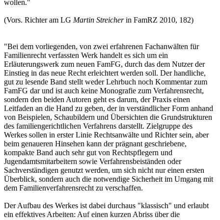
wollen."
(Vors. Richter am LG
Martin Streicher
in FamRZ 2010, 182)
"Bei dem vorliegenden, von zwei erfahrenen Fachanwälten für
Familienrecht verfassten Werk handelt es sich um ein
Erläuterungswerk zum neuen FamFG, durch das dem Nutzer der
Einstieg in das neue Recht erleichtert werden soll. Der handliche,
gut zu lesende Band stellt weder Lehrbuch noch Kommentar zum
FamFG dar und ist auch keine Monografie zum Verfahrensrecht,
sondern den beiden Autoren geht es darum, der Praxis einen
Leitfaden an die Hand zu geben, der in verständlicher Form anhand
von Beispielen, Schaubildern und Übersichten die Grundstrukturen
des familiengerichtlichen Verfahrens darstellt. Zielgruppe des
Werkes sollen in erster Linie Rechtsanwälte und Richter sein, aber
beim genaueren Hinsehen kann der prägnant geschriebene,
kompakte Band auch sehr gut von Rechtspflegern und
Jugendamtsmitarbeitern sowie Verfahrensbeiständen oder
Sachverständigen genutzt werden, um sich nicht nur einen ersten
Überblick, sondern auch die notwendige Sicherheit im Umgang mit
dem Familienverfahrensrecht zu verschaffen.
Der Aufbau des Werkes ist dabei durchaus "klassisch" und erlaubt
ein effektives Arbeiten: Auf einen kurzen Abriss über die