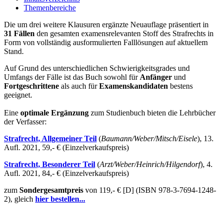
Themenbereiche
Die um drei weitere Klausuren ergänzte Neuauflage präsentiert in
31 Fällen
den gesamten examensrelevanten Stoff des Strafrechts in
Form von vollständig ausformulierten Falllösungen auf aktuellem
Stand.
Auf Grund des unterschiedlichen Schwierigkeitsgrades und
Umfangs der Fälle ist das Buch sowohl für
Anfänger
und
Fortgeschrittene
als auch für
Examenskandidaten
bestens
geeignet.
Eine
optimale Ergänzung
zum Studienbuch bieten die Lehrbücher
der Verfasser:
Strafrecht, Allgemeiner Teil
(
Baumann/Weber/Mitsch/Eisele
), 13.
Aufl. 2021, 59,- € (Einzelverkaufspreis)
Strafrecht, Besonderer Teil
(
Arzt/Weber/Heinrich/Hilgendorf
), 4.
Aufl. 2021, 84,- € (Einzelverkaufspreis)
zum
Sondergesamtpreis
von 119,- € [D] (ISBN 978-3-7694-1248-
2), gleich
hier bestellen...