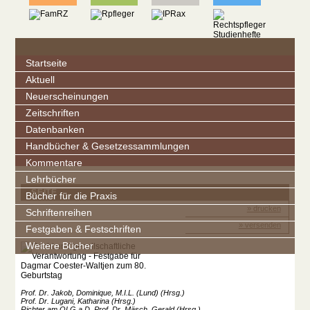
Startseite
Aktuell
Neuerscheinungen
Zeitschriften
Datenbanken
Handbücher & Gesetzessammlungen
Kommentare
Lehrbücher
SEITE
Bücher für die Praxis
» drucken
Schriftenreihen
» versenden
Festgaben & Festschriften
Weitere Bücher
Prof. Dr. Jakob, Dominique, M.I.L. (Lund) (Hrsg.)
Prof. Dr. Lugani, Katharina (Hrsg.)
Richter am OLG a.D. Prof. Dr. Mäsch, Gerald (Hrsg.)