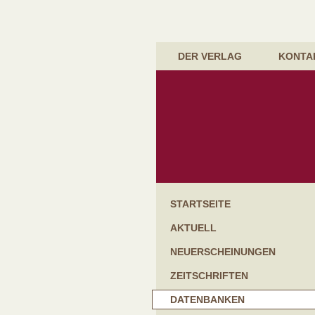
DER VERLAG
KONTA
Startseite
Aktuell
Neuerscheinungen
Zeitschriften
Datenbanken
Handbücher & Gesetzessammlungen
Kommentare
Lehrbücher
Bücher für die Praxis
Schriftenreihen
Festgaben & Festschriften
Weitere Bücher
STARTSEITE
AKTUELL
NEUERSCHEINUNGEN
ZEITSCHRIFTEN
DATENBANKEN