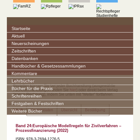
Startseite
Aktuell
Neuerscheinungen
Zeitschriften
Datenbanken
Handbücher & Gesetzessammlungen
Kommentare
Lehrbücher
Warenkorb
Bestellen können Sie bei jeder Buchhandlung (ausgewählte
Bücher für die Praxis
Fachbuchhandlungen finden Sie
hier
) oder direkt beim Verlag
(gegen Rechnung), indem Sie unten mit "Weiter" fortfahren:
Schriftenreihen
Festgaben & Festschriften
Inhalt
Kontaktdaten
Übersicht
Bestätigung
Weitere Bücher
Band 24:Europäische Modellregeln für Zivilverfahren –
Prozessfinanzierung (2022)
ISBN: 978-3-7694-1276-5