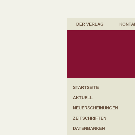
DER VERLAG
KONTA
Startseite
Aktuell
Neuerscheinungen
Zeitschriften
Datenbanken
Handbücher & Gesetzessammlungen
Kommentare
Lehrbücher
Bücher für die Praxis
Schriftenreihen
Festgaben & Festschriften
Weitere Bücher
STARTSEITE
AKTUELL
NEUERSCHEINUNGEN
ZEITSCHRIFTEN
DATENBANKEN