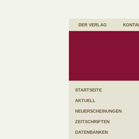
DER VERLAG
KONTA
Startseite
Aktuell
Neuerscheinungen
Zeitschriften
Datenbanken
Handbücher & Gesetzessammlungen
Kommentare
Lehrbücher
Bücher für die Praxis
Schriftenreihen
Festgaben & Festschriften
Weitere Bücher
STARTSEITE
AKTUELL
NEUERSCHEINUNGEN
ZEITSCHRIFTEN
DATENBANKEN