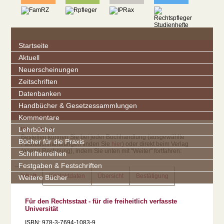
Startseite
Aktuell
Neuerscheinungen
Zeitschriften
Datenbanken
Handbücher & Gesetzessammlungen
Kommentare
Lehrbücher
Warenkorb
Bestellen können Sie bei jeder Buchhandlung (ausgewählte
Bücher für die Praxis
Fachbuchhandlungen finden Sie
hier
) oder direkt beim Verlag
(gegen Rechnung), indem Sie unten mit "Weiter" fortfahren:
Schriftenreihen
Festgaben & Festschriften
Inhalt
Kontaktdaten
Übersicht
Bestätigung
Weitere Bücher
Für den Rechtsstaat - für die freiheitlich verfasste
Universität
ISBN: 978-3-7694-1083-9